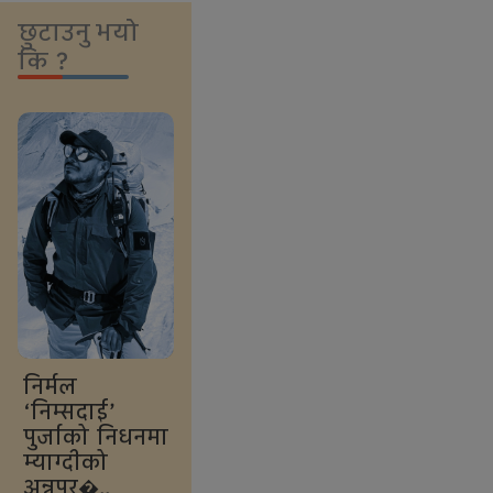
छुटाउनु भयो
कि ?
निर्मल
‘निम्सदाई’
पुर्जाको निधनमा
म्याग्दीको
अन्नपूर्�..