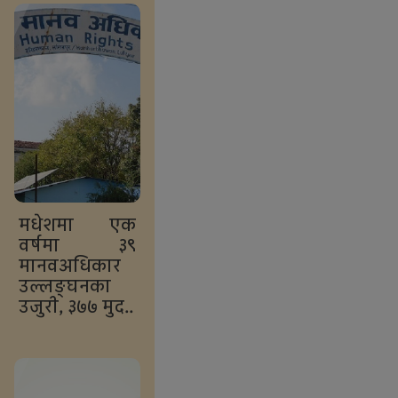
मधेशमा एक
वर्षमा ३९
मानवअधिकार
उल्लङ्घनका
उजुरी, ३७७ मुद..