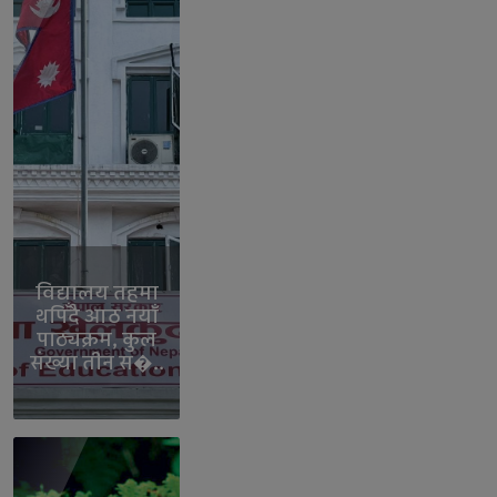
विद्यालय तहमा
थपिँदै आठ नयाँ
पाठ्यक्रम, कुल
संख्या तीन स�..