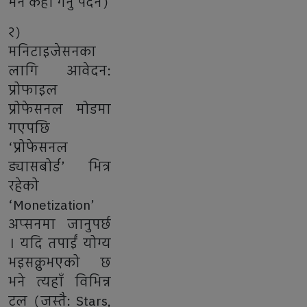
भने केही गर्नु पर्दैन)
२)
मनिटाइजेसनका
लागि आवेदन:
प्रोफाइल
प्रोफेसनल मोडमा
गएपछि
‘प्रोफेसनल
ड्यासबोर्ड’ भित्र
रहेको
‘Monetization’
अप्सनमा जानुपर्छ
। यदि तपाईं योग्य
भइसक्नुभएको छ
भने त्यहाँ विभिन्न
टुल (जस्तै: Stars,