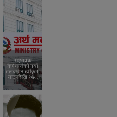
राष्ट्रसेवक
कर्मचारीको नयाँ
तलबमान स्वीकृत,
साउनदेखि १�..