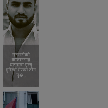
सुनसरीको
कप्तानगञ्ज
घटनामा मृत्यु
हुनेको संख्या तीन
पु�..