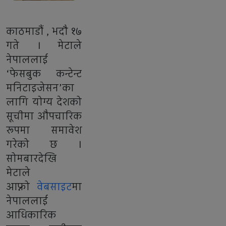
काठमाडौं , भदौ १७
गते । मेटाले
नेपाललाई
‘फेसबुक कन्टेन्ट
मनिटाइजेसन’का
लागि योग्य देशको
सूचीमा औपचारिक
रूपमा समावेश
गरेको छ ।
सोमबारदेखि
मेटाले
आफ्नो
वेबसाइट
मा
नेपाललाई
आधिकारिक