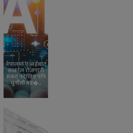
नेपालमा एआईबाट
तत्काल रोजगारी
संकट नदेखिए पनि
चुनौती बढ�..