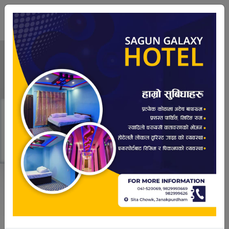
२१ श्रावण
२०८३,Thursday
|
05:58:07 PM
फेसबुक