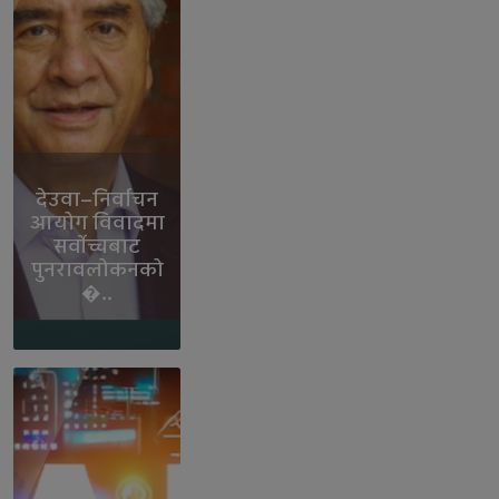
देउवा–निर्वाचन
आयोग विवादमा
सर्वोच्चबाट
पुनरावलोकनको
�..