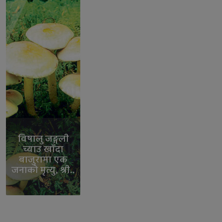
विषालु जङ्गली
च्याउ खाँदा
बाजुरामा एक
जनाको मृत्यु, श्री..