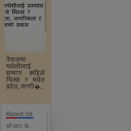
नेपालमा
मधेशीलाई
सम्मान कहिले
मिल्छ ? मधेश
प्रदेश, नागरि�..
About Us
श्री आर. के.