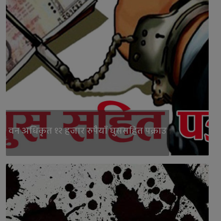
वन अधिकृत १२ हजार रुपैयाँ घुससहित पक्राउ