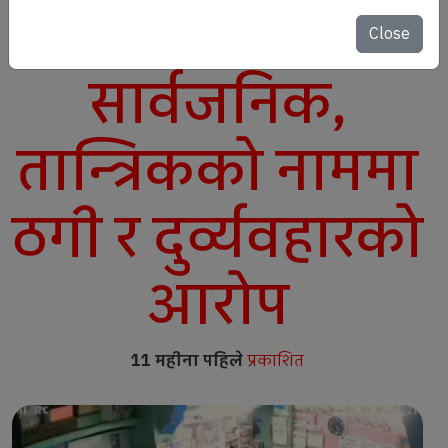
अश्लील भिडियो
Close
सार्वजनिक,
तान्त्रिकको नाममा
ठगी र दुर्व्यवहारको
आरोप
11 महीना पहिले
प्रकाशित