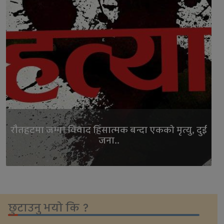
रौतहटमा जग्गा विवाद हिंसात्मक बन्दा एकको मृत्यु, दुई
जना..
छुटाउनु भयो कि ?