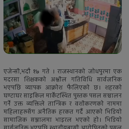
एजेन्सी,भदौ १७ गते । राजस्थानको जोधपुरमा एक
मदरसा शिक्षकको अश्लील गतिविधि सार्वजनिक
भएपछि व्यापक आक्रोश फैलिएको छ। शहरको
घण्टाघर साइकिल मार्केटस्थित पुस्तक पसल सञ्चालन
गर्ने उक्त व्यक्तिले तान्त्रिक र वशीकरणको नाममा
महिलाहरूसँग अनैतिक हरकत गर्दै आएको भिडियो
सामाजिक सञ्जालमा भाइरल भएको हो। भिडियो
सार्वजनिक भएपछि स्थानीयबासी आरोपितको पसल