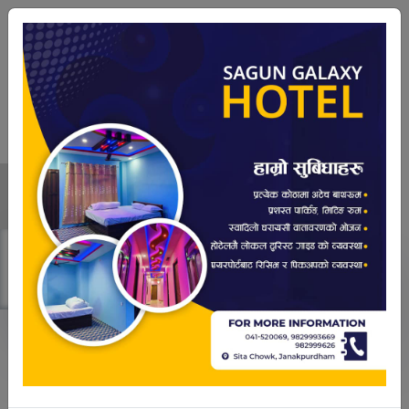
२२ श्रावण २०८३,Friday
|
05:05:03 AM
लालू यादवका दुवै