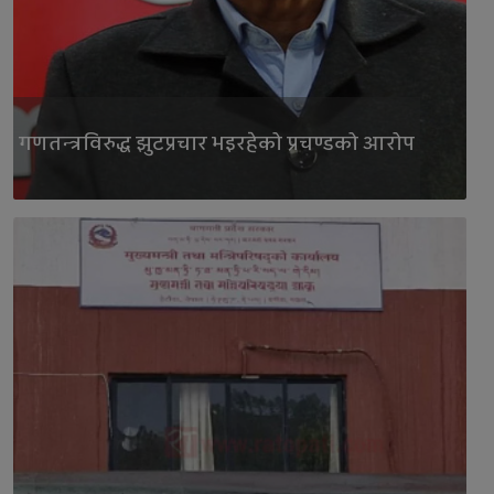
गणतन्त्रविरुद्ध झुटप्रचार भइरहेको प्रचण्डको आरोप