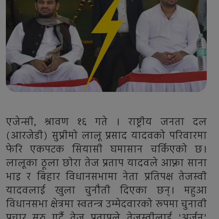
एजेन्सी, श्रावण १६ गते । राष्ट्रीय जनता दल
(आरजेडी) सुप्रीमो लालू प्रसाद यादवको परिवारमा
फेरि एकपटक सियासी घमासान चर्किएको छ।
लालूका ठूला छोरा तेज प्रताप यादवले आफ्ना साना
भाइ र बिहार विधानसभामा नेता प्रतिपक्ष तेजस्वी
यादवलाई खुला चुनौती दिएका छन्। महुआ
विधानसभा क्षेत्रमा स्वतन्त्र उम्मेदवारको रूपमा चुनावी
प्रचार सुरु गर्दै तेज प्रतापले तेजस्वीलाई 'अर्जुन'