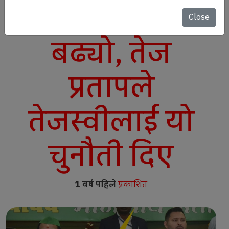
छोराबीच दरार
Close
बढ्यो, तेज
प्रतापले
तेजस्वीलाई यो
चुनौती दिए
1 वर्ष पहिले
प्रकाशित