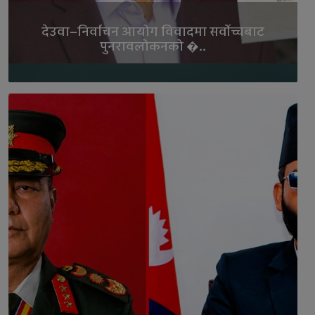
देउवा–निर्वाचन आयोग विवादमा सर्वोच्चबाट
पुनरावलोकनको �..