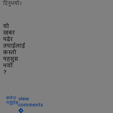
दिनुभयो।
यो
खबर
पढेर
तपाईलाई
कस्तो
महसुस
भयो
?
कमेन्ट
view
गर्नुहोस्
comments