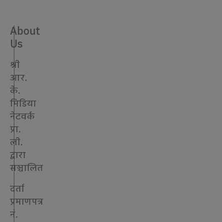
About
Us
श्री
आर.
के.
मिडिया
नेटवर्क
प्रा.
ली.
द्वारा
सञ्चालित
दर्ता
प्रमाणपत्र
नं.