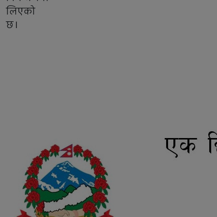
लिएको
छ।