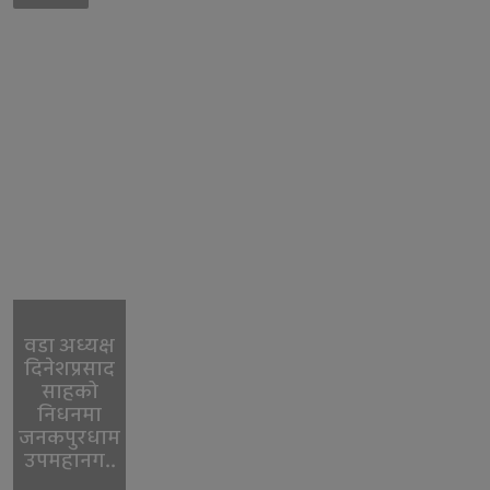
वडा अध्यक्ष
दिनेशप्रसाद
साहको
निधनमा
जनकपुरधाम
उपमहानग..