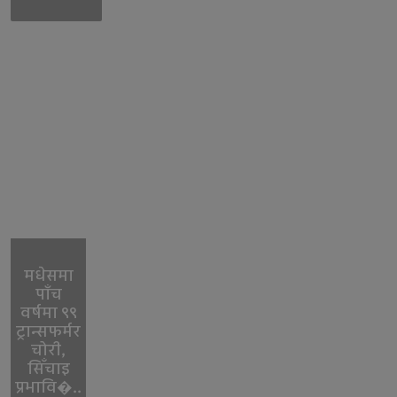
मधेसमा
पाँच
वर्षमा ९९
ट्रान्सफर्मर
चोरी,
सिँचाइ
प्रभावि�..