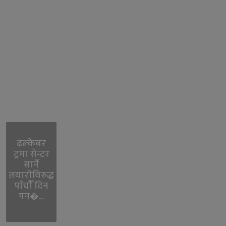
ढल्केबर
ट्रमा सेन्टर
सार्ने
तयारीविरुद्ध
पाँचौँ दिन
पन�..