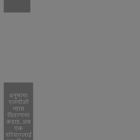
धनुषामा
एलपीजी
ग्यास
वितरणमा
कडाइ, अब
एक
परिवारलाई