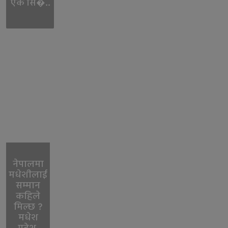
एक सि�..
नेपालमा
मधेशीलाई
सम्मान
कहिले
मिल्छ ?
मधेश