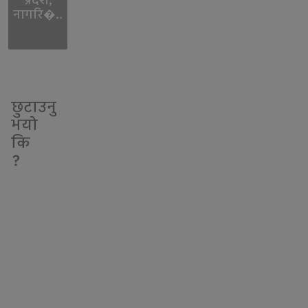
प्रदेश,
नागरि�..
छुटाउनु
भयो
कि
?