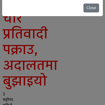
फरार
Close
चार
प्रतिवादी
पक्राउ,
अदालतमा
बुझाइयो
3
महीना