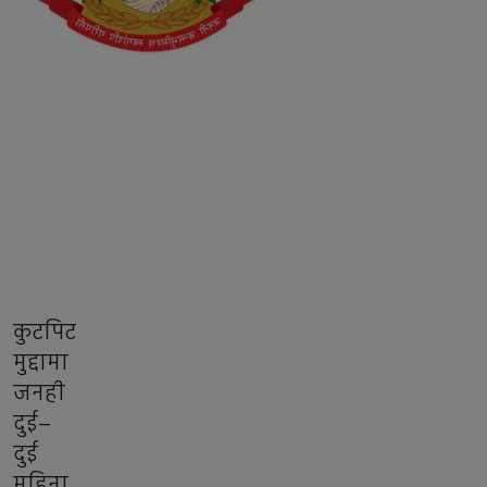
कुटपिट
मुद्दामा
जनही
दुई–
दुई
महिना