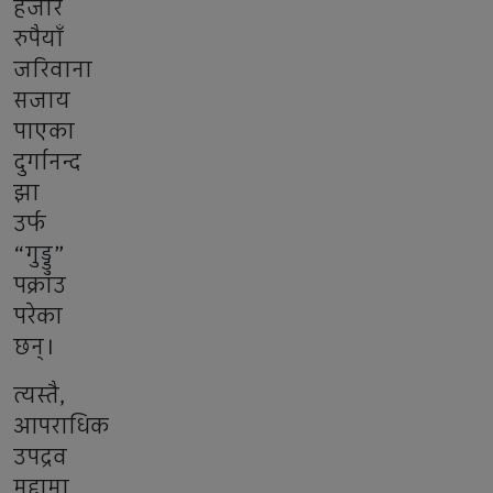
हजार
रुपैयाँ
जरिवाना
सजाय
पाएका
दुर्गानन्द
झा
उर्फ
“गुड्डु”
पक्राउ
परेका
छन्।
त्यस्तै,
आपराधिक
उपद्रव
मुद्दामा