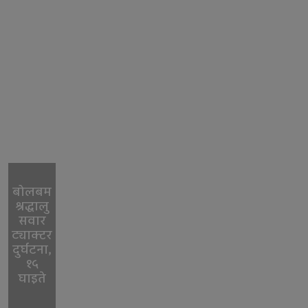
बोलबम
श्रद्धालु
सवार
ट्याक्टर
दुर्घटना,
१५
घाइते