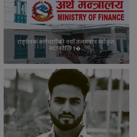
राष्ट्रसेवक कर्मचारीको नयाँ तलबमान स्वीकृत,
साउनदेखि १�..