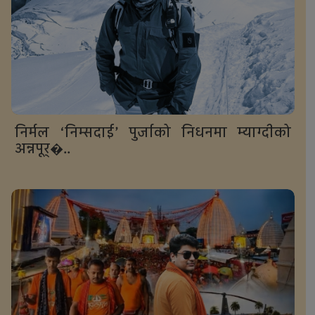
निर्मल ‘निम्सदाई’ पुर्जाको निधनमा म्याग्दीको
अन्नपूर्�..