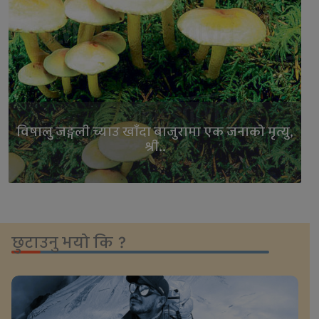
विषालु जङ्गली च्याउ खाँदा बाजुरामा एक जनाको मृत्यु,
श्री..
छुटाउनु भयो कि ?