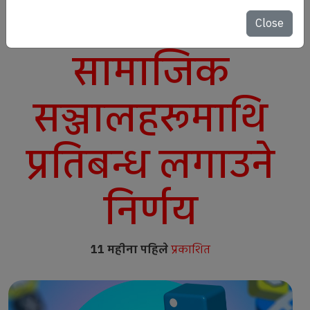
दर्ता नभएका
Close
सामाजिक
सञ्जालहरूमाथि
प्रतिबन्ध लगाउने
निर्णय
11 महीना पहिले
प्रकाशित