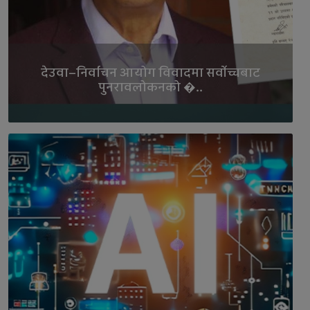
देउवा–निर्वाचन आयोग विवादमा सर्वोच्चबाट
पुनरावलोकनको �..