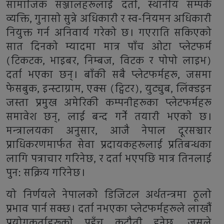
सामाजिक सञ्जालहरूलाई दर्ता, स्थानीय सम्पर्क
व्यक्ति, गुनासो सुन्ने अधिकारी र स्व-नियमन अधिकारी
नियुक्त गर्न अनिवार्य गरेको छ। गएराति सकिएको
सात दिनको म्यादमा मात्र पाँच ओटा प्लेटफर्म
(टिकटक, भाइबर, निम्बज, विटक र पोपो लाइभ)
दर्ता भएका छन्। बाँकी सबै प्लेटफर्महरू, जसमा
फेसबुक, इन्स्टाग्राम, एक्स (ट्विटर), युट्युब, लिंक्डइन
जस्ता प्रमुख अमेरिकी कम्पनीहरूका प्लेटफर्महरू
समावेश छन्, लाई बन्द गर्ने तयारी भएको छ।
मन्त्रालयका अनुसार, आजै नेपाल दूरसञ्चार
प्राधिकरणमार्फत सेवा प्रदायकहरूलाई प्रतिबन्धका
लागि पत्राचार गरिनेछ, र दर्ता भएपछि मात्र तिनलाई
पुन: सक्रिय गरिनेछ।
यो निर्णयले नेपालको डिजिटल अर्थतन्त्रमा ठूलो
प्रभाव पार्न सक्छ। दर्ता नभएका प्लेटफर्महरूले लाखौं
प्रयोगकर्ताहरूको पहुँच कटौती हुनेछ, जसले