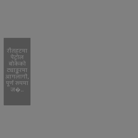
रौतहटमा
पेट्रोल
बोकेको
ट्याङ्करमा
आगलागी,
पूर्ण रूपमा
ज�..