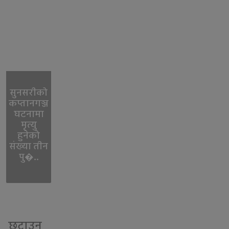
सुनसरीको
कप्तानगञ्ज
घटनामा
मृत्यु
हुनेको
संख्या तीन
पु�..
छुटाउनु