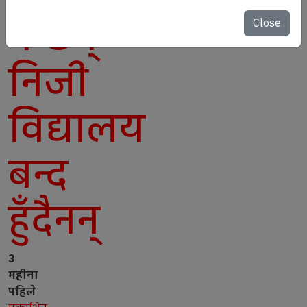
भन्छन्–
Close
निजी
विद्यालय
बन्द
हुँदैनन्
3
महीना
पहिले