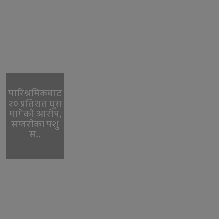
पारिश्रमिकबाट
२० प्रतिशत घुस
मागेको आरोप,
सप्तरीका पशु
स..