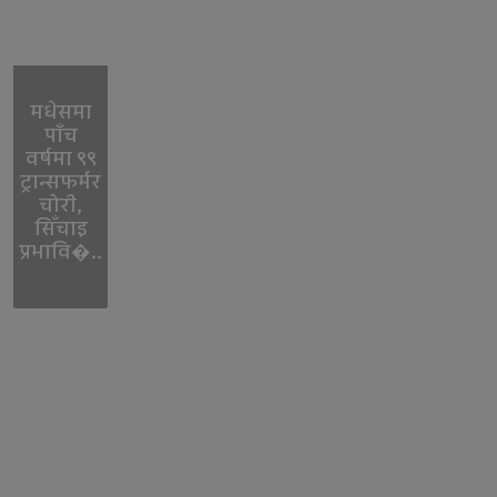
मधेसमा
पाँच
वर्षमा ९९
ट्रान्सफर्मर
चोरी,
सिँचाइ
प्रभावि�..