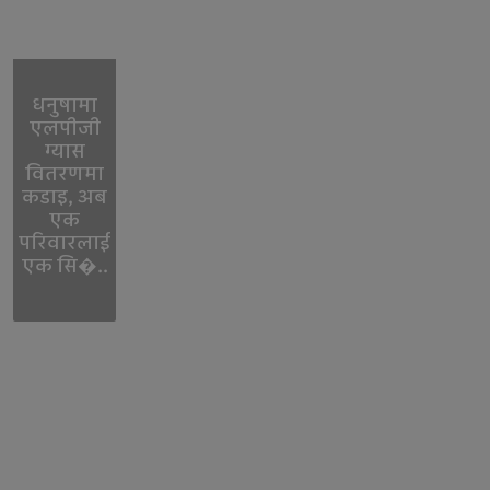
धनुषामा
एलपीजी
ग्यास
वितरणमा
कडाइ, अब
एक
परिवारलाई
एक सि�..