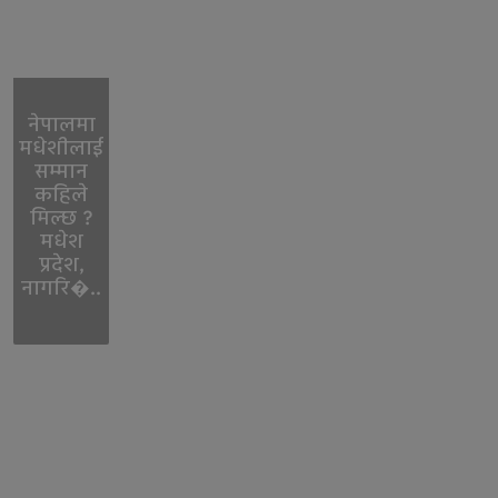
नेपालमा
मधेशीलाई
सम्मान
कहिले
मिल्छ ?
मधेश
प्रदेश,
नागरि�..