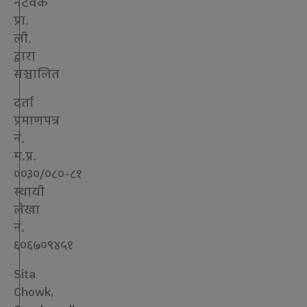
नेटवर्क
प्रा.
ली.
द्वारा
सञ्चालित
दर्ता
प्रमाणपत्र
नं.
म.प्र.
००३०/०८०-८१
स्थायी
लेखा
नं.
६०६७०९४५१
Sita
Chowk,