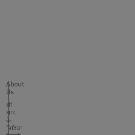
मधेशमा
एक
वर्षमा
३९
मानवअधिकार
उल्लङ्घनका
उजुरी,
३७७
मुद..
About
Us
श्री
आर.
के.
मिडिया