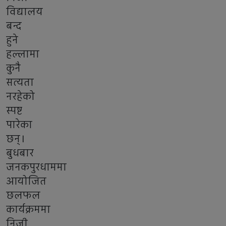
विद्यालय
बन्द
हुने
हल्लामा
कुनै
सत्यता
नरहेको
स्पष्ट
पारेका
छन्।
बुधबार
जनकपुरधाममा
आयोजित
छलफल
कार्यक्रममा
निजी