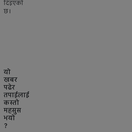
दिइएको
छ।
यो
खबर
पढेर
तपाईलाई
कस्तो
महसुस
भयो
?