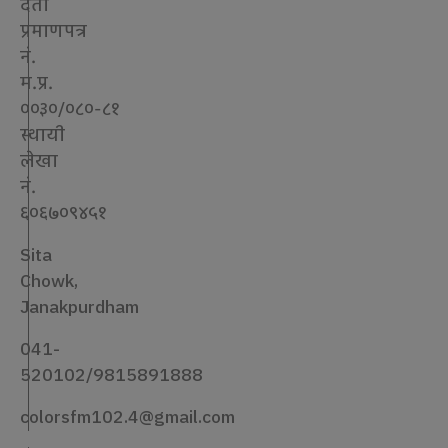
दर्ता
प्रमाणपत्र
नं.
म.प्र.
००३०/०८०-८१
स्थायी
लेखा
नं.
६०६७०९४५१
Sita
Chowk,
Janakpurdham
041-
520102/9815891888
colorsfm102.4@gmail.com