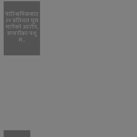
पारिश्रमिकबाट
२० प्रतिशत घुस
मागेको आरोप,
सप्तरीका पशु
स..