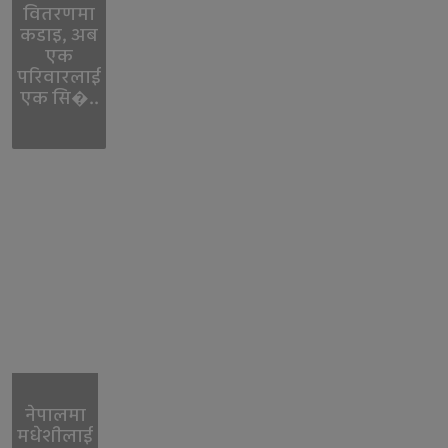
वितरणमा
कडाइ, अब
एक
परिवारलाई
एक सि�..
नेपालमा
मधेशीलाई