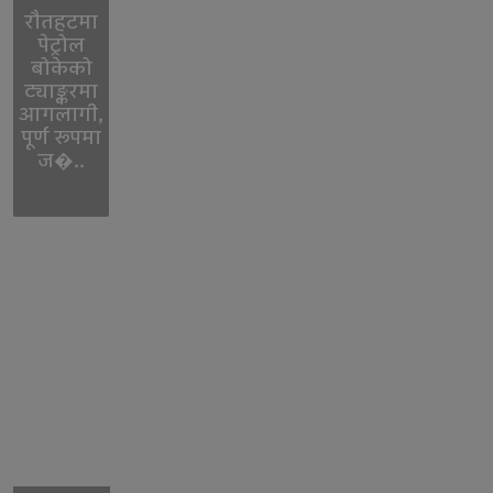
रौतहटमा
पेट्रोल
बोकेको
ट्याङ्करमा
आगलागी,
पूर्ण रूपमा
ज�..