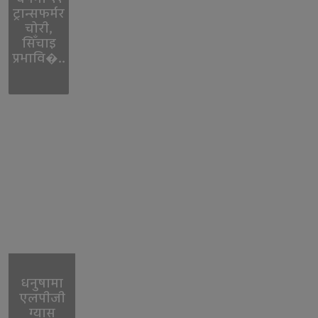
ट्रान्सफर्मर
चोरी,
सिँचाइ
प्रभावि�..
धनुषामा
एलपीजी
ग्यास