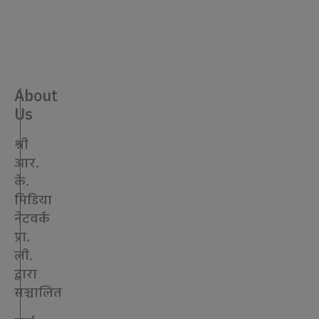
३७७
मुद..
About
Us
श्री
आर.
के.
मिडिया
नेटवर्क
प्रा.
ली.
द्वारा
सञ्चालित