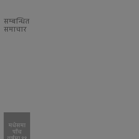
सम्बन्धित
समाचार
मधेसमा
पाँच
वर्षमा ९९