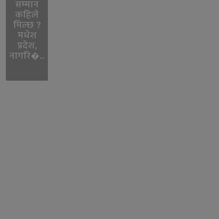
सम्मान
कहिले
मिल्छ ?
मधेश
प्रदेश,
नागरि�..