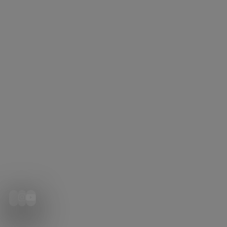
©
2026
Copyright
Colors
Khabar
|
All
rights
reserved.