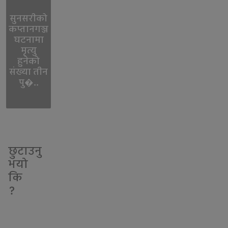
सुनसरीको
कप्तानगञ्ज
घटनामा
मृत्यु
हुनेको
संख्या तीन
पु�..
छुटाउनु
भयो
कि
?